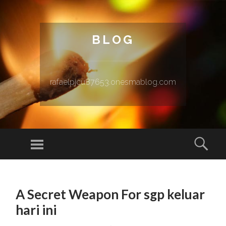
BLOG
rafaelpjcu87653.onesmablog.com
Menu
Sear
SKIP TO CONTENT
A Secret Weapon For sgp keluar
hari ini